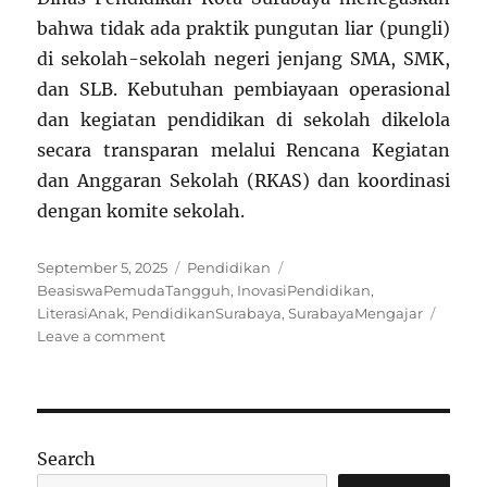
bahwa tidak ada praktik pungutan liar (pungli)
di sekolah-sekolah negeri jenjang SMA, SMK,
dan SLB. Kebutuhan pembiayaan operasional
dan kegiatan pendidikan di sekolah dikelola
secara transparan melalui Rencana Kegiatan
dan Anggaran Sekolah (RKAS) dan koordinasi
dengan komite sekolah.
Posted
Categories
Tags
September 5, 2025
Pendidikan
on
BeasiswaPemudaTangguh
,
InovasiPendidikan
,
LiterasiAnak
,
PendidikanSurabaya
,
SurabayaMengajar
on
Leave a comment
Update
Pendidikan
di
Kota
Surabaya
Search
(2025)