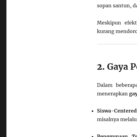
sopan santun, d
Meskipun efekt
kurang mendorong
2.
Gaya P
Dalam beberapa
menerapkan
ga
Siswa-Centered
misalnya melalui
Penggunaan Te