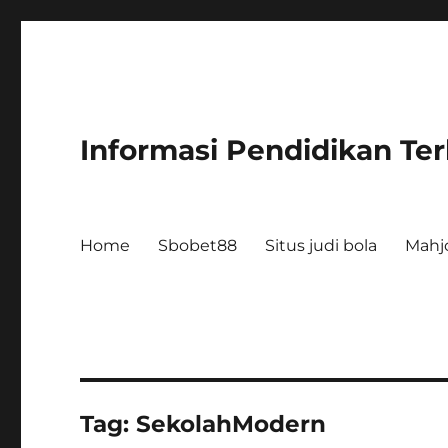
Informasi Pendidikan Te
Home
Sbobet88
Situs judi bola
Mahj
Tag:
SekolahModern