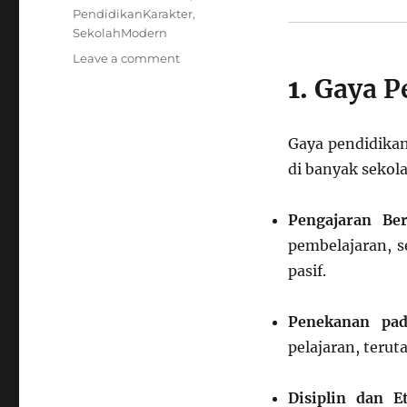
PendidikanKarakter
,
SekolahModern
on
Leave a comment
Gaya
1.
Gaya P
Pendidikan
di
Indonesia:
Gaya pendidikan
Tradisi,
di banyak sekola
Inovasi,
dan
Tantangan
Pengajaran Ber
pembelajaran, s
pasif.
Penekanan pad
pelajaran, teru
Disiplin dan Et