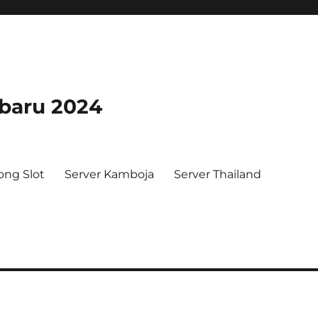
rbaru 2024
ong Slot
Server Kamboja
Server Thailand