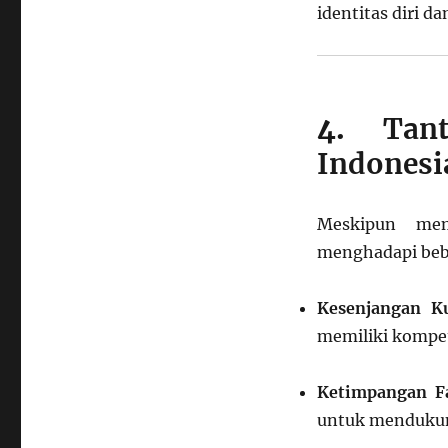
identitas diri 
4.
Tan
Indonesi
Meskipun mem
menghadapi beb
Kesenjangan Ku
memiliki kompet
Ketimpangan Fas
untuk mendukung