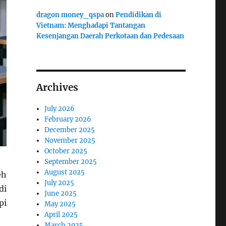
dragon money_qspa
on
Pendidikan di
Vietnam: Menghadapi Tantangan
Kesenjangan Daerah Perkotaan dan Pedesaan
Archives
July 2026
February 2026
December 2025
November 2025
October 2025
September 2025
August 2025
eh
July 2025
di
June 2025
pi
May 2025
April 2025
March 2025