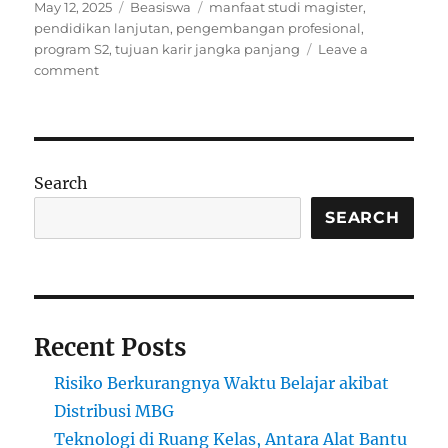
Posted
Categories
Tags
May 12, 2025
Beasiswa
manfaat studi magister
,
on
pendidikan lanjutan
,
pengembangan profesional
,
program S2
,
tujuan karir jangka panjang
Leave a
on
comment
Bagaimana
Program
S2
Mendukung
Pencapaian
Search
Tujuan
Jangka
SEARCH
Panjang
Anda
Recent Posts
Risiko Berkurangnya Waktu Belajar akibat
Distribusi MBG
Teknologi di Ruang Kelas, Antara Alat Bantu