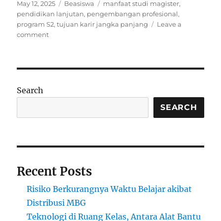
Posted
Categories
Tags
May 12, 2025
Beasiswa
manfaat studi magister
,
on
pendidikan lanjutan
,
pengembangan profesional
,
program S2
,
tujuan karir jangka panjang
Leave a
on
comment
Bagaimana
Program
S2
Mendukung
Pencapaian
Search
Tujuan
Jangka
SEARCH
Panjang
Anda
Recent Posts
Risiko Berkurangnya Waktu Belajar akibat
Distribusi MBG
Teknologi di Ruang Kelas, Antara Alat Bantu