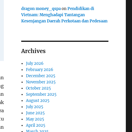
dragon money_qspa
on
Pendidikan di
Vietnam: Menghadapi Tantangan
Kesenjangan Daerah Perkotaan dan Pedesaan
Archives
July 2026
February 2026
December 2025
an
November 2025
ng
October 2025
an
September 2025
August 2025
ak
July 2025
ya
June 2025
tu
May 2025
April 2025
an
March 2025