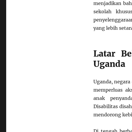
Isyarat
menjadikan baha
Sebagai
sekolah khusu
Bahasa
Utama
penyelenggaraan
Sekolah:
yang lebih seta
Pendidikan
Inklusif
di
Uganda
Latar Be
Uganda
Uganda, negara 
memperluas aks
anak penyanda
Disabilitas dis
mendorong kebij
Di tengah berb