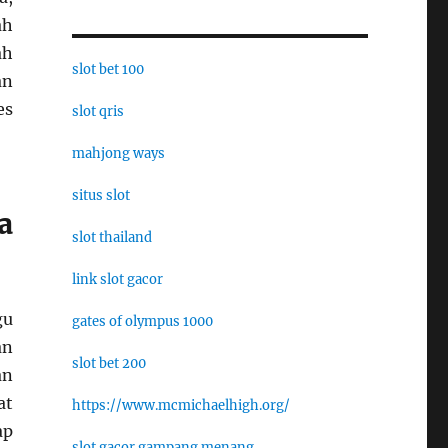
ah
ah
slot bet 100
an
es
slot qris
mahjong ways
situs slot
a
slot thailand
link slot gacor
gu
gates of olympus 1000
an
slot bet 200
an
at
https://www.mcmichaelhigh.org/
ap
slot gacor gampang menang