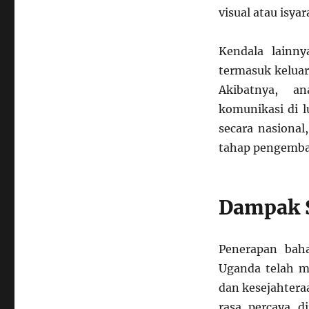
visual atau isyar
Kendala lainn
termasuk keluar
Akibatnya, a
komunikasi di l
secara nasiona
tahap pengemban
Dampak S
Penerapan baha
Uganda telah m
dan kesejahtera
rasa percaya d