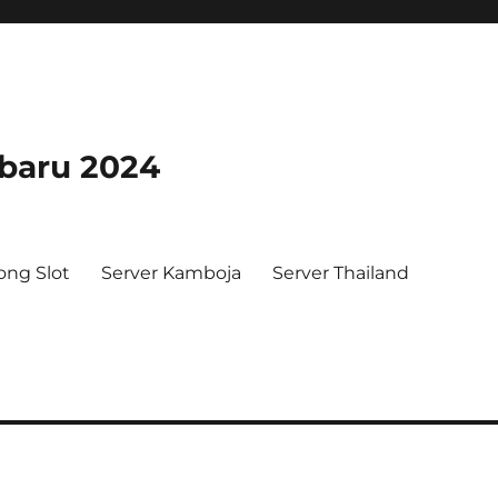
rbaru 2024
ong Slot
Server Kamboja
Server Thailand