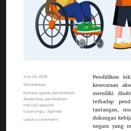
Posted
July 24, 2025
Pendidikan in
on
Categories
Pendidikan
kesetaraan ak
Tags
bahasa isyarat
,
pendidikan
memiliki disab
disabilitas
,
pendidikan
terhadap pen
inklusif
,
sekolah
tantangan, mu
tunarungu
,
Uganda
dukungan kebij
on
Leave a comment
Bahasa
negara yang m