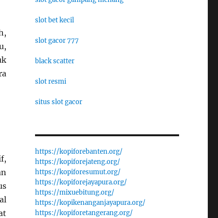
slot bet kecil
h,
slot gacor 777
u,
uk
black scatter
ra
slot resmi
situs slot gacor
https://kopiforebanten.org/
f,
https://kopiforejateng.org/
an
https://kopiforesumut.org/
https://kopiforejayapura.org/
us
https://mixuebitung.org/
al
https://kopikenanganjayapura.org/
at
https://kopiforetangerang.org/