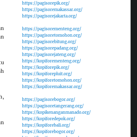
https://pagisorepik.org/
https://pagisoremakassar.org/
https://pagisorejakarta.org/
an
https://pagisorementeng.org/
https://pagisoretomohon.org/
an
https://pagisorebitung.org/
https://pagisorepadang.org/
https://pagisorejateng.org/
https://kopiforementeng.org/
tu
https://kopiforepik.org/
ah
https://kopiforepluit.org/
https://kopiforetomohon.org/
https://kopiforemakassar.org/
h,
https://pagisorebogor.org/
https://pagisoretangerang.org/
https://kopikenanganmanado.org/
https://kopiforedepok.org/
an
https://kopiforebali.org/
https://kopiforebogor.org/