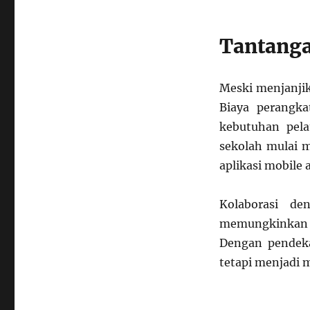
Tantanga
Meski menjanji
Biaya perangka
kebutuhan pel
sekolah mulai
aplikasi mobile 
Kolaborasi de
memungkinkan 
Dengan pendekat
tetapi menjadi m