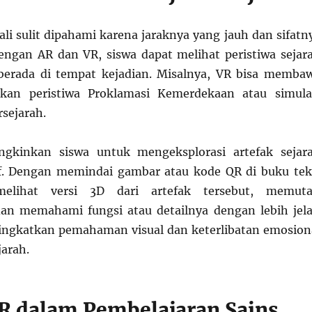
ali sulit dipahami karena jaraknya yang jauh dan sifatn
engan AR dan VR, siswa dapat melihat peristiwa sejar
berada di tempat kejadian. Misalnya, VR bisa memba
kan peristiwa Proklamasi Kemerdekaan atau simula
sejarah.
gkinkan siswa untuk mengeksplorasi artefak sejar
if. Dengan memindai gambar atau kode QR di buku tek
elihat versi 3D dari artefak tersebut, memuta
an memahami fungsi atau detailnya dengan lebih jela
ingkatkan pemahaman visual dan keterlibatan emosion
jarah.
R dalam Pembelajaran Sains