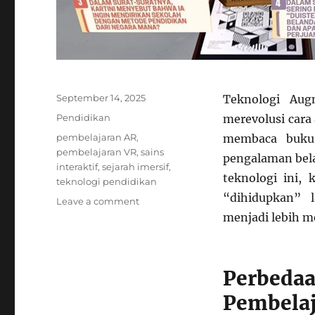
Posted
September 14, 2025
Teknologi Aug
on
Categories
Pendidikan
merevolusi cara
Tags
pembelajaran AR
,
membaca buku
pembelajaran VR
,
sains
pengalaman bel
interaktif
,
sejarah imersif
,
teknologi ini, 
teknologi pendidikan
“dihidupkan” 
on
Leave a comment
Belajar
menjadi lebih m
Lewat
AR
dan
Perbe
VR:
Membawa
Pembela
Sejarah