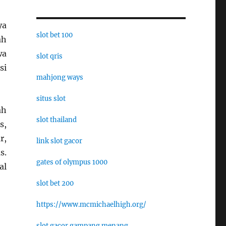
ya
slot bet 100
ah
wa
slot qris
si
mahjong ways
situs slot
ah
slot thailand
s,
r,
link slot gacor
s.
gates of olympus 1000
al
slot bet 200
https://www.mcmichaelhigh.org/
slot gacor gampang menang