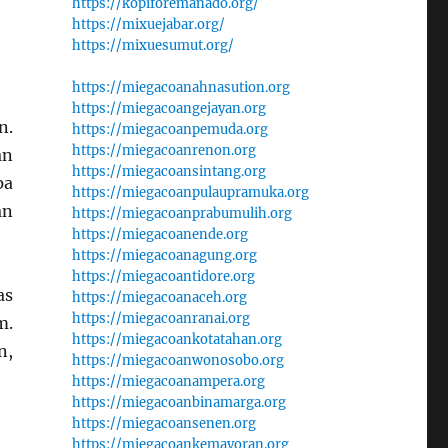
https://kopiforemanado.org/
https://mixuejabar.org/
https://mixuesumut.org/
https://miegacoanahnasution.org
https://miegacoangejayan.org
n.
https://miegacoanpemuda.org
https://miegacoanrenon.org
an
https://miegacoansintang.org
pa
https://miegacoanpulaupramuka.org
an
https://miegacoanprabumulih.org
https://miegacoanende.org
https://miegacoanagung.org
https://miegacoantidore.org
as
https://miegacoanaceh.org
https://miegacoanranai.org
m.
https://miegacoankotatahan.org
n,
https://miegacoanwonosobo.org
https://miegacoanampera.org
https://miegacoanbinamarga.org
https://miegacoansenen.org
https://miegacoankemayoran.org