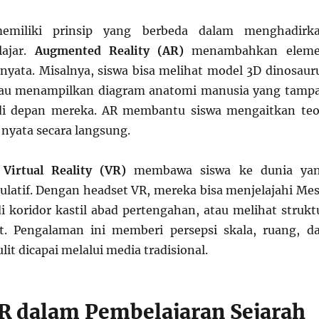
miliki prinsip yang berbeda dalam menghadirk
lajar.
Augmented Reality (AR)
menambahkan elem
a nyata. Misalnya, siswa bisa melihat model 3D dinosaur
atau menampilkan diagram anatomi manusia yang tamp
 di depan mereka. AR membantu siswa mengaitkan teo
nyata secara langsung.
,
Virtual Reality (VR)
membawa siswa ke dunia ya
latif. Dengan headset VR, mereka bisa menjelajahi Mes
di koridor kastil abad pertengahan, atau melihat strukt
t. Pengalaman ini memberi persepsi skala, ruang, d
lit dicapai melalui media tradisional.
R dalam Pembelajaran Sejarah