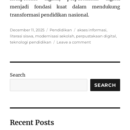
menjadi fondasi kuat dalam mendukung
transformasi pendidikan nasional.
Posted
Categories
Tags
December 11, 2025
Pendidikan
akses informasi
,
on
literasi siswa
,
modernisasi sekolah
,
perpustakaan digital
,
on
teknologi pendidikan
Leave a comment
Modernisasi
Sistem
Perpustakaan
Digital
Nasional
Search
SEARCH
Recent Posts