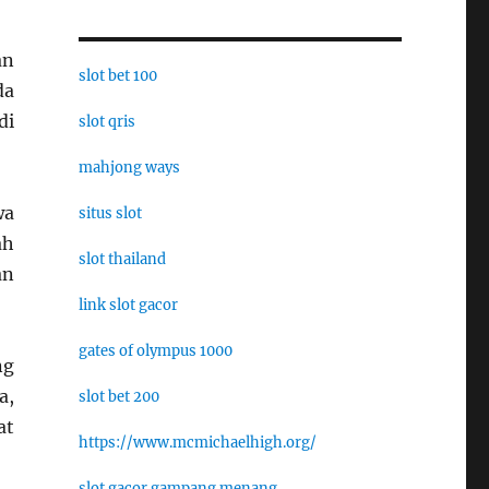
an
slot bet 100
da
di
slot qris
mahjong ways
wa
situs slot
ah
slot thailand
an
link slot gacor
gates of olympus 1000
ng
a,
slot bet 200
at
https://www.mcmichaelhigh.org/
slot gacor gampang menang