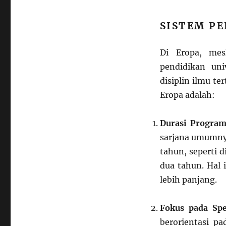
SISTEM PE
Di Eropa, mes
pendidikan uni
disiplin ilmu te
Eropa adalah:
Durasi Program
sarjana umumnya
tahun, seperti 
dua tahun. Hal 
lebih panjang.
Fokus pada Spes
berorientasi pa