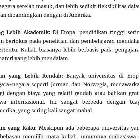
egera setelah masuk, dan lebih sedikit fleksibilitas dal
an dibandingkan dengan di Amerika.
ng Lebih Akademik:
Di Eropa, pendidikan tinggi seri
dan berfokus pada penelitian dan pembelajaran mendal
rtentu. Kuliah biasanya lebih berbasis pada pengajar
materi yang lebih mendalam.
kan yang Lebih Rendah:
Banyak universitas di Erop
gara-negara seperti Jerman dan Norwegia, menawark
gi dengan biaya yang relatif rendah atau bahkan grat
wa internasional. Ini sangat berbeda dengan bia
erika, yang sering kali sangat mahal.
am yang Kaku:
Meskipun ada beberapa universitas ya
bebasan memilih mata kuliah, umumnya mahasiswa 