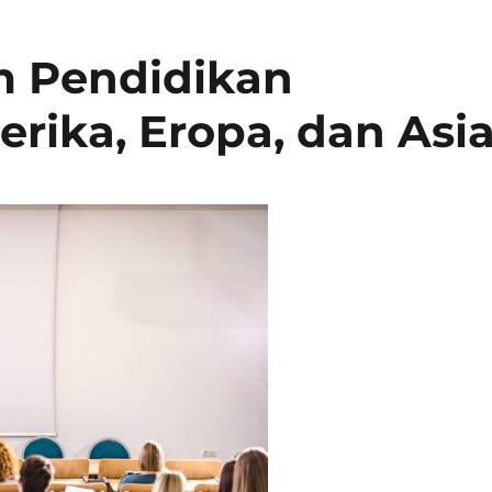
m Pendidikan
erika, Eropa, dan Asi