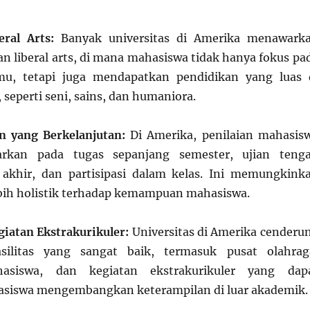
ral Arts:
Banyak universitas di Amerika menawark
an liberal arts, di mana mahasiswa tidak hanya fokus pa
ilmu, tetapi juga mendapatkan pendidikan yang luas 
 seperti seni, sains, dan humaniora.
n yang Berkelanjutan:
Di Amerika, penilaian mahasis
sarkan pada tugas sepanjang semester, ujian teng
 akhir, dan partisipasi dalam kelas. Ini memungkink
ebih holistik terhadap kemampuan mahasiswa.
giatan Ekstrakurikuler:
Universitas di Amerika cenderu
silitas yang sangat baik, termasuk pusat olahrag
hasiswa, dan kegiatan ekstrakurikuler yang dap
iswa mengembangkan keterampilan di luar akademik.