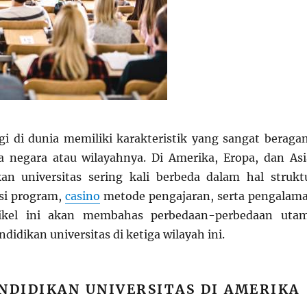
gi di dunia memiliki karakteristik yang sangat beraga
 negara atau wilayahnya. Di Amerika, Eropa, dan Asi
an universitas sering kali berbeda dalam hal strukt
si program,
casino
metode pengajaran, serta pengalam
tikel ini akan membahas perbedaan-perbedaan uta
didikan universitas di ketiga wilayah ini.
NDIDIKAN UNIVERSITAS DI AMERIKA