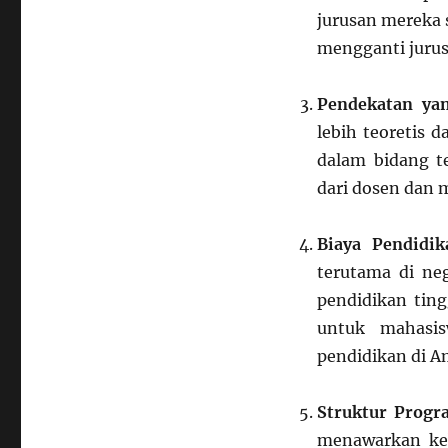
jurusan mereka s
mengganti jurus
Pendekatan ya
lebih teoretis 
dalam bidang te
dari dosen dan 
Biaya Pendidi
terutama di ne
pendidikan ting
untuk mahasis
pendidikan di Am
Struktur Progr
menawarkan ke