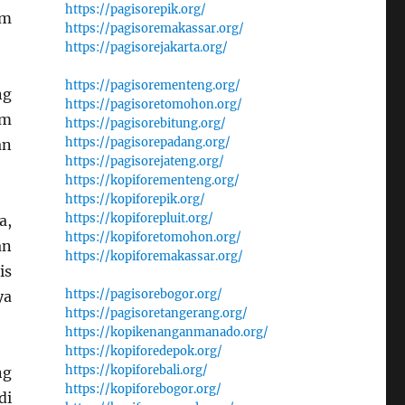
https://pagisorepik.org/
am
https://pagisoremakassar.org/
https://pagisorejakarta.org/
https://pagisorementeng.org/
ng
https://pagisoretomohon.org/
am
https://pagisorebitung.org/
https://pagisorepadang.org/
an
https://pagisorejateng.org/
https://kopiforementeng.org/
https://kopiforepik.org/
https://kopiforepluit.org/
a,
https://kopiforetomohon.org/
an
https://kopiforemakassar.org/
is
https://pagisorebogor.org/
ya
https://pagisoretangerang.org/
https://kopikenanganmanado.org/
https://kopiforedepok.org/
https://kopiforebali.org/
ng
https://kopiforebogor.org/
di