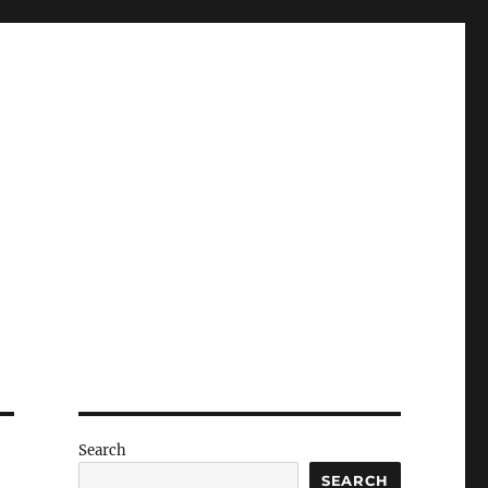
Search
SEARCH