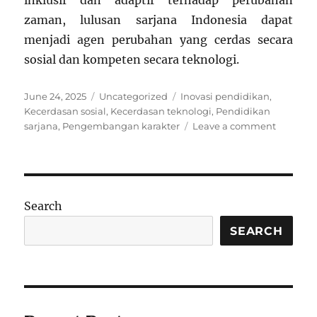
inklusif dan adaptif terhadap perubahan
zaman, lulusan sarjana Indonesia dapat
menjadi agen perubahan yang cerdas secara
sosial dan kompeten secara teknologi.
Posted
Categories
Tags
June 24, 2025
Uncategorized
Inovasi pendidikan
,
on
Kecerdasan sosial
,
Kecerdasan teknologi
,
Pendidikan
on
sarjana
,
Pengembangan karakter
Leave a comment
Menumb
Kecerda
Sosial
dan
Teknolog
Search
melalui
Pendidi
SEARCH
Sarjana