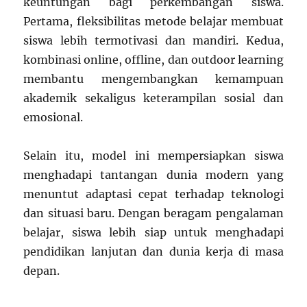
keuntungan bagi perkembangan siswa.
Pertama, fleksibilitas metode belajar membuat
siswa lebih termotivasi dan mandiri. Kedua,
kombinasi online, offline, dan outdoor learning
membantu mengembangkan kemampuan
akademik sekaligus keterampilan sosial dan
emosional.
Selain itu, model ini mempersiapkan siswa
menghadapi tantangan dunia modern yang
menuntut adaptasi cepat terhadap teknologi
dan situasi baru. Dengan beragam pengalaman
belajar, siswa lebih siap untuk menghadapi
pendidikan lanjutan dan dunia kerja di masa
depan.