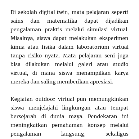
Di sekolah digital twin, mata pelajaran seperti
sains dan matematika dapat dijadikan
pengalaman praktis melalui simulasi virtual.
Misalnya, siswa dapat melakukan eksperimen
kimia atau fisika dalam laboratorium virtual
tanpa risiko nyata. Mata pelajaran seni juga
bisa dilakukan melalui galeri atau studio
virtual, di mana siswa menampilkan karya
mereka dan saling memberikan apresiasi.
Kegiatan outdoor virtual pun memungkinkan
siswa menjelajahi lingkungan atau tempat
bersejarah di dunia maya. Pendekatan ini
meningkatkan pemahaman konsep melalui
pengalaman langsung, sekaligus