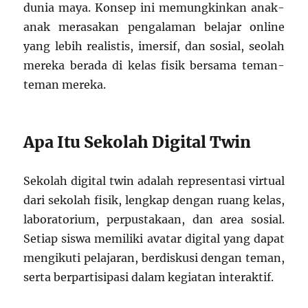
dunia maya. Konsep ini memungkinkan anak-
anak merasakan pengalaman belajar online
yang lebih realistis, imersif, dan sosial, seolah
mereka berada di kelas fisik bersama teman-
teman mereka.
Apa Itu Sekolah Digital Twin
Sekolah digital twin adalah representasi virtual
dari sekolah fisik, lengkap dengan ruang kelas,
laboratorium, perpustakaan, dan area sosial.
Setiap siswa memiliki avatar digital yang dapat
mengikuti pelajaran, berdiskusi dengan teman,
serta berpartisipasi dalam kegiatan interaktif.