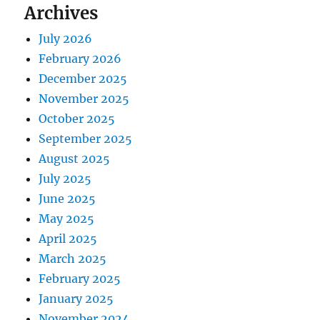
Archives
July 2026
February 2026
December 2025
November 2025
October 2025
September 2025
August 2025
July 2025
June 2025
May 2025
April 2025
March 2025
February 2025
January 2025
November 2024