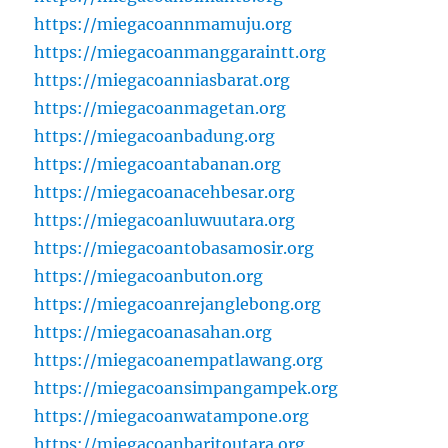
https://miegacoannmamuju.org
https://miegacoanmanggaraintt.org
https://miegacoanniasbarat.org
https://miegacoanmagetan.org
https://miegacoanbadung.org
https://miegacoantabanan.org
https://miegacoanacehbesar.org
https://miegacoanluwuutara.org
https://miegacoantobasamosir.org
https://miegacoanbuton.org
https://miegacoanrejanglebong.org
https://miegacoanasahan.org
https://miegacoanempatlawang.org
https://miegacoansimpangampek.org
https://miegacoanwatampone.org
https://miegacoanbaritoutara.org