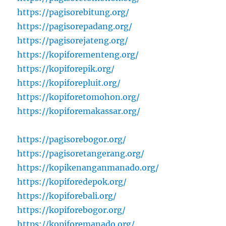
https://pagisorebitung.org/
https://pagisorepadang.org/
https://pagisorejateng.org/
https://kopiforementeng.org/
https://kopiforepik.org/
https://kopiforepluit.org/
https://kopiforetomohon.org/
https://kopiforemakassar.org/
https://pagisorebogor.org/
https://pagisoretangerang.org/
https://kopikenanganmanado.org/
https://kopiforedepok.org/
https://kopiforebali.org/
https://kopiforebogor.org/
https://kopiforemanado.org/