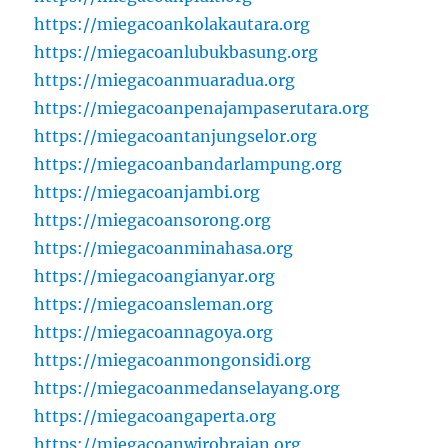
https://miegacoankolakautara.org
https://miegacoanlubukbasung.org
https://miegacoanmuaradua.org
https://miegacoanpenajampaserutara.org
https://miegacoantanjungselor.org
https://miegacoanbandarlampung.org
https://miegacoanjambi.org
https://miegacoansorong.org
https://miegacoanminahasa.org
https://miegacoangianyar.org
https://miegacoansleman.org
https://miegacoannagoya.org
https://miegacoanmongonsidi.org
https://miegacoanmedanselayang.org
https://miegacoangaperta.org
https://miegacoanwirobrajan.org