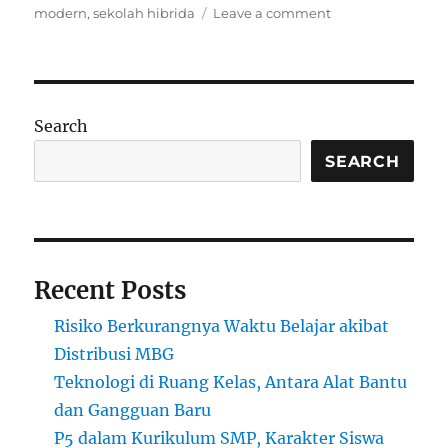
on
modern
,
sekolah hibrida
Leave a comment
Sekolah
Hibrida:
Kombinasi
Online,
Offline,
Search
dan
Outdoor
SEARCH
Learning
Recent Posts
Risiko Berkurangnya Waktu Belajar akibat
Distribusi MBG
Teknologi di Ruang Kelas, Antara Alat Bantu
dan Gangguan Baru
P5 dalam Kurikulum SMP, Karakter Siswa