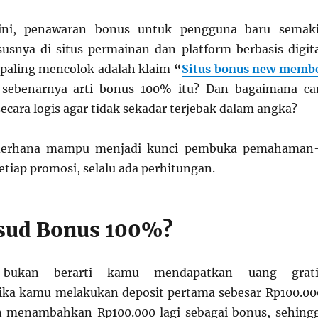
l ini, penawaran bonus untuk pengguna baru semak
snya di situs permainan dan platform berbasis digita
 paling mencolok adalah klaim
“
Situs bonus new memb
 sebenarnya arti bonus 100% itu? Dan bagaimana ca
ara logis agar tidak sekadar terjebak dalam angka?
derhana mampu menjadi kunci pembuka pemahama
setiap promosi, selalu ada perhitungan.
sud Bonus 100%?
bukan berarti kamu mendapatkan uang grati
ika kamu melakukan deposit pertama sebesar Rp100.00
n menambahkan Rp100.000 lagi sebagai bonus, sehing