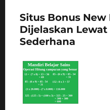
Situs Bonus New
Dijelaskan Lewa
Sederhana