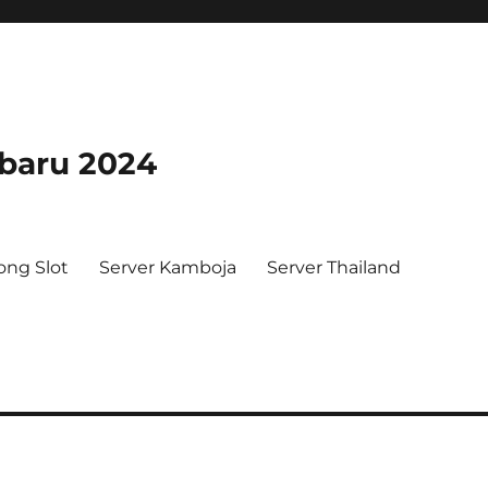
rbaru 2024
ong Slot
Server Kamboja
Server Thailand