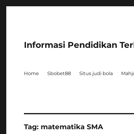
Informasi Pendidikan Te
Home
Sbobet88
Situs judi bola
Mahj
Tag:
matematika SMA