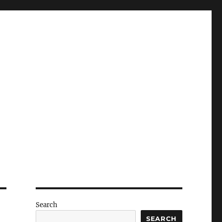
Search
SEARCH