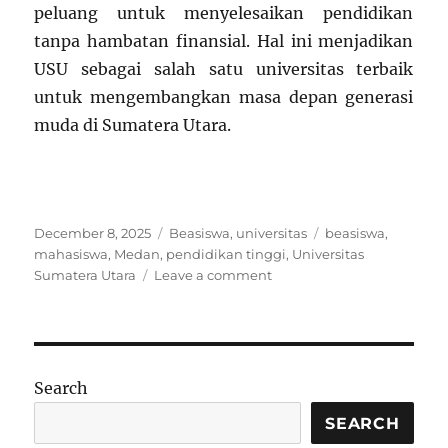
peluang untuk menyelesaikan pendidikan
tanpa hambatan finansial. Hal ini menjadikan
USU sebagai salah satu universitas terbaik
untuk mengembangkan masa depan generasi
muda di Sumatera Utara.
Posted
Categories
Tags
December 8, 2025
Beasiswa
,
universitas
beasiswa
,
on
mahasiswa
,
Medan
,
pendidikan tinggi
,
Universitas
on
Sumatera Utara
Leave a comment
Beasiswa
Universitas
Sumatera
Utara:
Dukungan
Search
Pendidikan
untuk
SEARCH
Mahasiswa