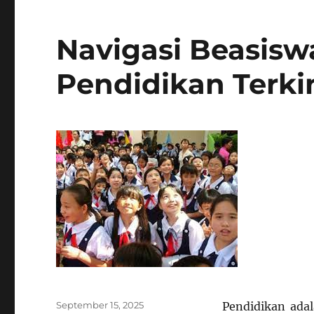
Navigasi Beasisw
Pendidikan Terki
Posted
September 15, 2025
Pendidikan ada