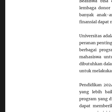
Beasiswa bisa
lembaga donor 
banyak anak-a
finansial dapat 
Universitas ada
peranan penting
berbagai progr
mahasiswa unt
dibutuhkan dalam
untuk melakuka
Pendidikan 202
yang lebih bai
program yang d
dapat memberik