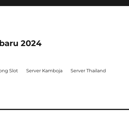
rbaru 2024
ong Slot
Server Kamboja
Server Thailand