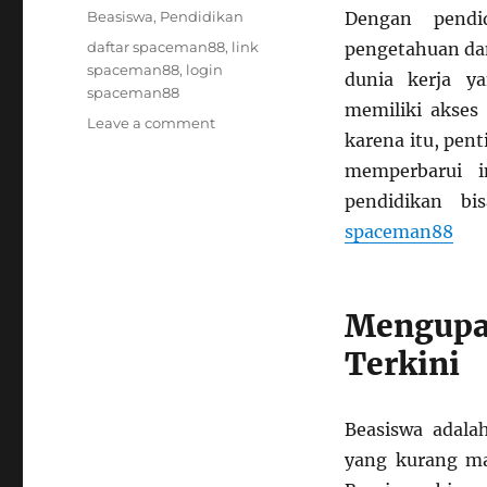
on
Categories
Beasiswa
,
Pendidikan
Dengan pendi
Tags
daftar spaceman88
,
link
pengetahuan da
spaceman88
,
login
dunia kerja y
spaceman88
memiliki akses
on
Leave a comment
karena itu, pen
Navigasi
Beasiswa:
memperbarui i
Panduan
pendidikan b
Pendidikan
spaceman88
Terkini
untuk
Masa
Depan
Mengupa
Terkini
Beasiswa adala
yang kurang ma