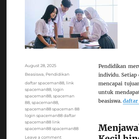
Posted
August 28, 2025
Pendidikan mer
on
Categories
Beasiswa
,
Pendidikan
individu. Setia
Tags
daftar spaceman88
,
link
mencapai tujuan
spaceman88
,
login
untuk mendapatk
spaceman88
,
spaceman
beasiswa.
dafta
88
,
spaceman88
,
spaceman88 spaceman 88
login spaceman88 daftar
spaceman88 link
Menjawa
spaceman88 spaceman88
Kecil hi
on
Leave a comment