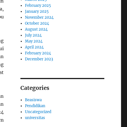
un
February 2025
a,
January 2025
pu
November 2024
October 2024
August 2024
July 2024
ng
May 2024
April 2024
ui
February 2024
an
December 2023
ng
at
Categories
an
Beasiswa
an
Pendidikan
24
Uncategorized
universitas
am