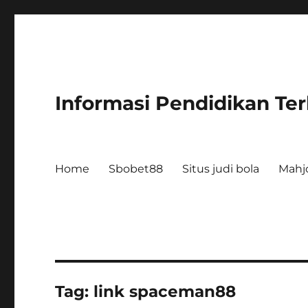
Informasi Pendidikan Te
Home
Sbobet88
Situs judi bola
Mahj
Tag:
link spaceman88