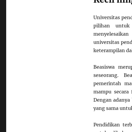
Tips
Terbaik
dalam
Universitas pen
Mengajukan
pilihan untuk
Permohonan
menyelesaikan
Beasiswa
Pendidikan
universitas pe
keterampilan da
Beasiswa meru
seseorang. Be
pemerintah ma
mampu secara f
Dengan adanya 
yang sama untuk
Pendidikan ter