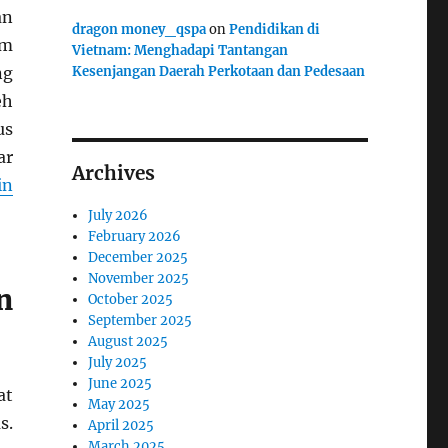
an
dragon money_qspa
on
Pendidikan di
am
Vietnam: Menghadapi Tantangan
ng
Kesenjangan Daerah Perkotaan dan Pedesaan
eh
us
ar
Archives
in
July 2026
February 2026
December 2025
November 2025
n
October 2025
September 2025
August 2025
July 2025
June 2025
at
May 2025
s.
April 2025
March 2025