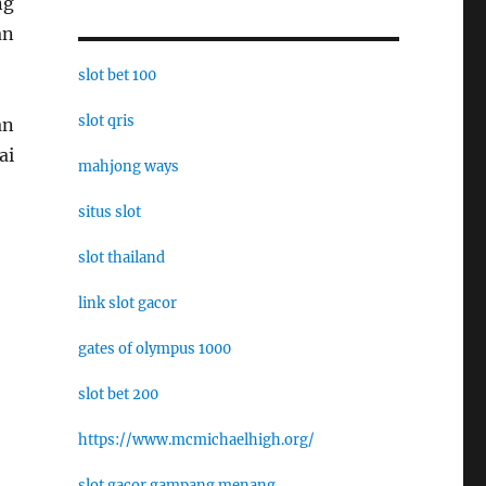
ng
an
slot bet 100
slot qris
an
ai
mahjong ways
situs slot
slot thailand
link slot gacor
gates of olympus 1000
slot bet 200
https://www.mcmichaelhigh.org/
slot gacor gampang menang