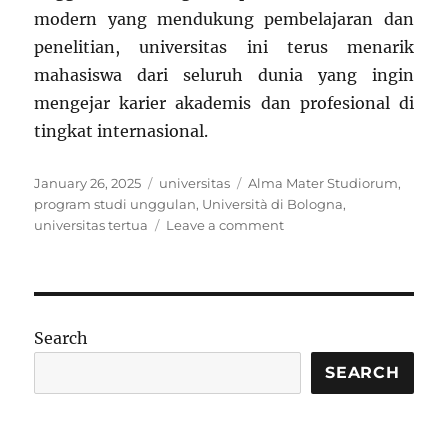
modern yang mendukung pembelajaran dan
penelitian, universitas ini terus menarik
mahasiswa dari seluruh dunia yang ingin
mengejar karier akademis dan profesional di
tingkat internasional.
Posted
Categories
Tags
January 26, 2025
universitas
Alma Mater Studiorum
,
on
program studi unggulan
,
Università di Bologna
,
on
universitas tertua
Leave a comment
Università
di
Bologna:
Universitas
Tertua
Search
di
Dunia
SEARCH