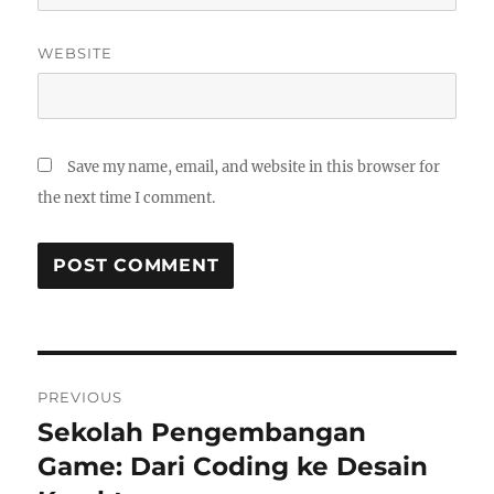
WEBSITE
Save my name, email, and website in this browser for
the next time I comment.
Post
PREVIOUS
navigation
Sekolah Pengembangan
Previous
post:
Game: Dari Coding ke Desain