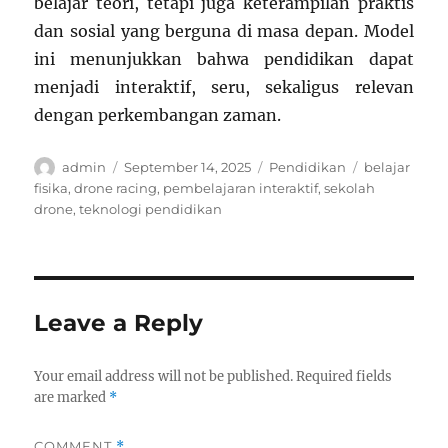
belajar teori, tetapi juga keterampilan praktis
dan sosial yang berguna di masa depan. Model
ini menunjukkan bahwa pendidikan dapat
menjadi interaktif, seru, sekaligus relevan
dengan perkembangan zaman.
Author
Posted
Categories
Tags
admin
September 14, 2025
Pendidikan
belajar
on
fisika
,
drone racing
,
pembelajaran interaktif
,
sekolah
drone
,
teknologi pendidikan
Leave a Reply
Your email address will not be published.
Required fields
are marked
*
COMMENT
*