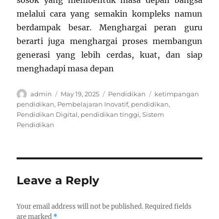
sosok yang membentuk masa depan bangsa
melalui cara yang semakin kompleks namun
berdampak besar. Menghargai peran guru
berarti juga menghargai proses membangun
generasi yang lebih cerdas, kuat, dan siap
menghadapi masa depan
Author
Posted
Categories
Tags
admin
May 19, 2025
Pendidikan
ketimpangan
on
pendidikan
,
Pembelajaran Inovatif
,
pendidikan
,
Pendidikan Digital
,
pendidikan tinggi
,
Sistem
Pendidikan
Leave a Reply
Your email address will not be published.
Required fields
are marked
*