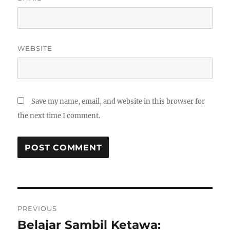
WEBSITE
Save my name, email, and website in this browser for
the next time I comment.
Post
PREVIOUS
navigation
Belajar Sambil Ketawa:
Previous